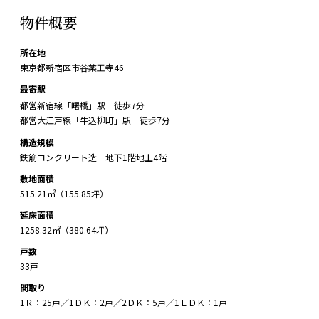
物件概要
所在地
東京都新宿区市谷薬王寺46
最寄駅
都営新宿線「曙橋」駅 徒歩7分
都営大江戸線「牛込柳町」駅 徒歩7分
構造規模
鉄筋コンクリート造 地下1階地上4階
敷地面積
515.21㎡（155.85坪）
延床面積
1258.32㎡（380.64坪）
戸数
33戸
間取り
1Ｒ：25戸／1ＤＫ：2戸／2ＤＫ：5戸／1ＬＤＫ：1戸